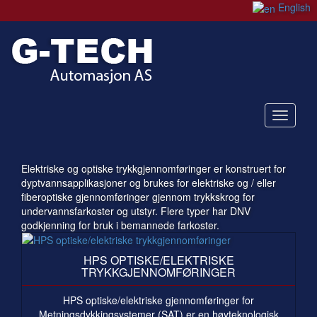
English
Nedtre
Elektriske og optiske trykkgjennomføringer er konstruert for
dyptvannsapplikasjoner og brukes for elektriske og / eller
fiberoptiske gjennomføringer gjennom trykkskrog for
undervannsfarkoster og utstyr. Flere typer har DNV
godkjenning for bruk i bemannede farkoster.
HPS OPTISKE/ELEKTRISKE
TRYKKGJENNOMFØRINGER
HPS optiske/elektriske gjennomføringer for
Metningsdykkingsystemer (SAT) er en høyteknologisk