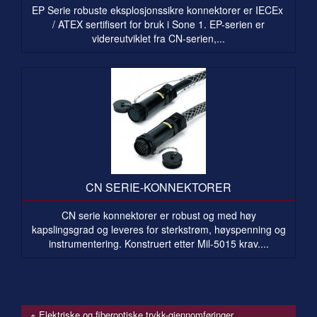
EP Serie robuste eksplosjonssikre konnektorer er IECEx
/ ATEX sertifisert for bruk i Sone 1. EP-serien er
videreutviklet fra CN-serien,...
CN SERIE-KONNEKTORER
CN serie konnektorer er robust og med høy
kapslingsgrad og leveres for sterkstrøm, høyspenning og
instrumentering. Konstruert etter Mil-5015 krav....
Elektriske og fiberoptiske trykk-gjennomføringer