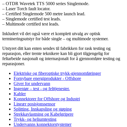
– OTDR Wavetek TTS 5000 series Singlemode.
– Laser Torch fault locator.
– Certified Singlemode 500 metre launch lead.
– Singlemode certified test leads.
– Multimode certified test leads.
Inkludert vil det også være et komplett utvalg av optisk
termineringsutstyr for både single – og multimode systemer.
Utstyret ditt kan enten sendes til fabrikken for rask testing og
reparasjon, eller trente teknikere kan bli gjort tilgjengelig for
feltarbeide nasjonalt og internasjonalt for å gjennomføre testing og
reparasjoner.
Elektriske og fiberoptiske trykk-gjennomføringer
Fornybare energiprodukter - Offshore
Giver for undervann
Ingeniør – test - og felttjenester.
Kabler
Konnektorer for Offshore og Industri
Lineær posisjonssensor
Splitting, Innkapsling og støping
Strekkavlastning og Kabelgripere
Trykk- og heliumtesting
Undervanns konnektorstystemer